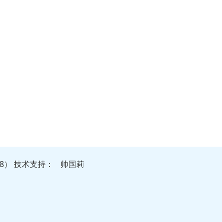
48）
技
术
支
持
：
帅国莉