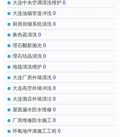
大连中央空调清洗维护
0
大连油烟管道冲洗
0
厨房排烟系统清洗
0
换热器清洗
0
理石翻新抛光
0
理石结晶清洗
0
地毯清洗维护
0
大连厂房外墙清洗
0
大连高空外墙冲洗
0
大连酒店外墙清洁
0
屋面漏水防水维修
0
厂房维修防水施工
0
环氧地坪漆施工工程
0