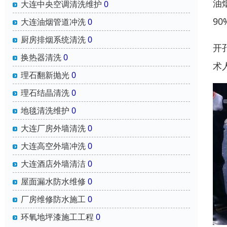
油
大连中央空调清洗维护
0
9
大连油烟管道冲洗
0
厨房排烟系统清洗
0
开
换热器清洗
0
术
理石翻新抛光
0
理石结晶清洗
0
地毯清洗维护
0
大连厂房外墙清洗
0
大连高空外墙冲洗
0
大连酒店外墙清洁
0
屋面漏水防水维修
0
厂房维修防水施工
0
环氧地坪漆施工工程
0