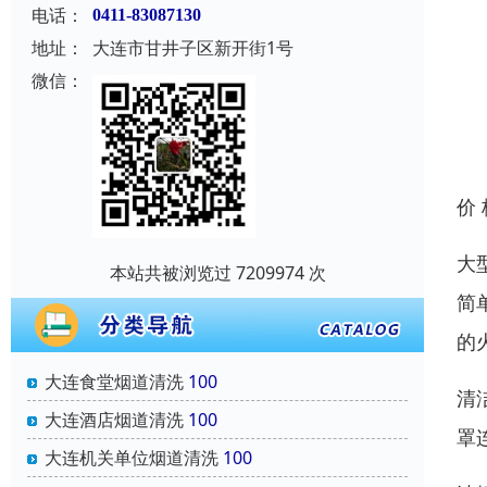
电话：
0411-83087130
地址：
大连市甘井子区新开街1号
微信：
价
大
本站共被浏览过 7209974 次
简
的
大连食堂烟道清洗
100
清
大连酒店烟道清洗
100
罩
大连机关单位烟道清洗
100