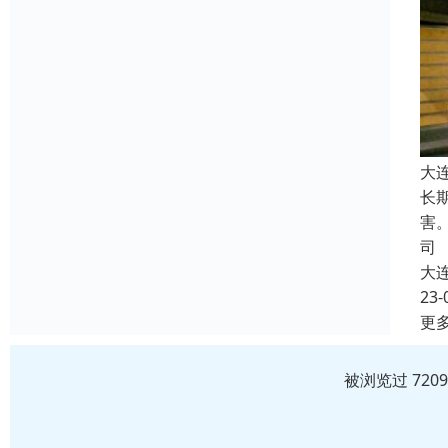
大
长
害
司
大
23-
更
被浏览过 720