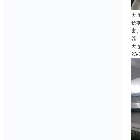
大
长
害
器
大
23-