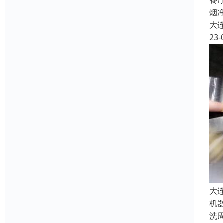
餐
烟
大
23-
大
机
洗