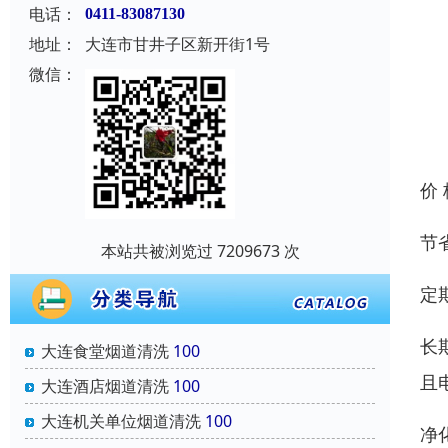
电话：
0411-83087130
地址：
大连市甘井子区新开街1号
微信：
价
节
本站共被浏览过 7209673 次
定
长
大连食堂烟道清洗
100
且
大连酒店烟道清洗
100
大连机关单位烟道清洗
100
净