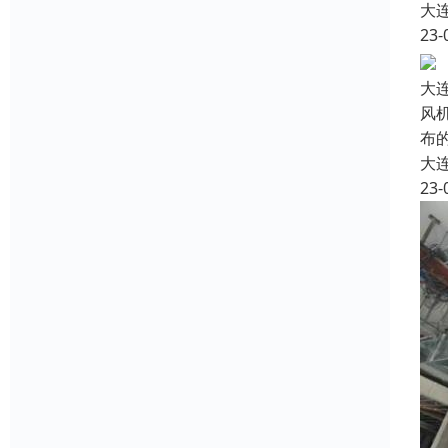
大
23-
大
风
布
大
23-