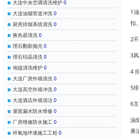
大连中央空调清洗维护
0
1
大连油烟管道冲洗
0
扣
厨房排烟系统清洗
0
换热器清洗
0
2
理石翻新抛光
0
3
理石结晶清洗
0
地毯清洗维护
0
4
大连厂房外墙清洗
0
5
大连高空外墙冲洗
0
大连酒店外墙清洁
0
6
屋面漏水防水维修
0
油
厂房维修防水施工
0
果
环氧地坪漆施工工程
0