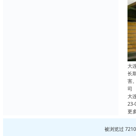
大
长
害
司
大
23-
更
被浏览过 721