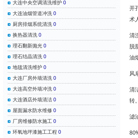
大连中央空调清洗维护
0
开
大连油烟管道冲洗
0
术
厨房排烟系统清洗
0
清
换热器清洗
0
理石翻新抛光
0
脱
理石结晶清洗
0
油
地毯清洗维护
0
风
大连厂房外墙清洗
0
大连高空外墙冲洗
0
清
大连酒店外墙清洁
0
转
屋面漏水防水维修
0
滤
厂房维修防水施工
0
环氧地坪漆施工工程
0
8