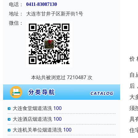
电话：
0411-83087130
地址：
大连市甘井子区新开街1号
微信：
价
自
本站共被浏览过 7210487 次
后
大
须
大连食堂烟道清洗
100
具
大连酒店烟道清洗
100
住
大连机关单位烟道清洗
100