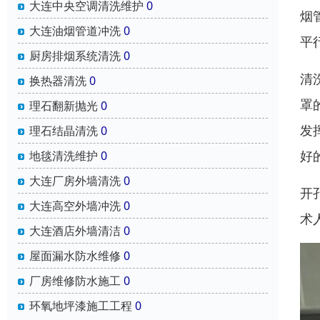
大连中央空调清洗维护
0
烟
大连油烟管道冲洗
0
平
厨房排烟系统清洗
0
清
换热器清洗
0
罩
理石翻新抛光
0
发
理石结晶清洗
0
好
地毯清洗维护
0
大连厂房外墙清洗
0
开
大连高空外墙冲洗
0
术
大连酒店外墙清洁
0
屋面漏水防水维修
0
厂房维修防水施工
0
环氧地坪漆施工工程
0