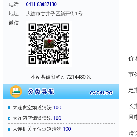
电话：
0411-83087130
地址：
大连市甘井子区新开街1号
微信：
价
节
本站共被浏览过 7214480 次
定
长
大连食堂烟道清洗
100
且
大连酒店烟道清洗
100
大连机关单位烟道清洗
100
清