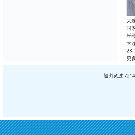
大
国
纤
大
23-
更
被浏览过 721