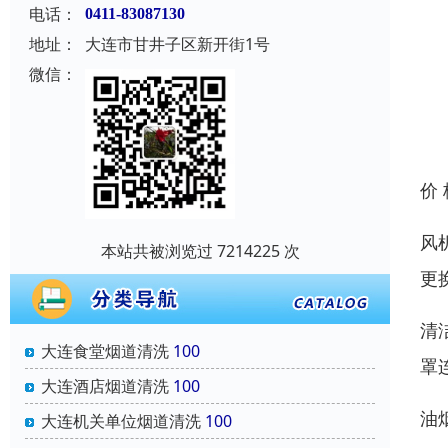
电话：
0411-83087130
地址：
大连市甘井子区新开街1号
微信：
价
风
本站共被浏览过 7214225 次
更
清
大连食堂烟道清洗
100
罩
大连酒店烟道清洗
100
油
大连机关单位烟道清洗
100