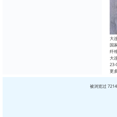
大
国
纤
大
23-
更
被浏览过 721