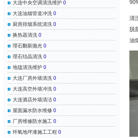
9
大连中央空调清洗维护
0
大连油烟管道冲洗
0
清
厨房排烟系统清洗
0
脱
换热器清洗
0
油
理石翻新抛光
0
理石结晶清洗
0
地毯清洗维护
0
大连厂房外墙清洗
0
大连高空外墙冲洗
0
大连酒店外墙清洁
0
屋面漏水防水维修
0
厂房维修防水施工
0
环氧地坪漆施工工程
0