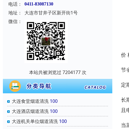
电话：
0411-83087130
地址：
大连市甘井子区新开街1号
微信：
价
节
本站共被浏览过 7204177 次
定
长
大连食堂烟道清洗
100
且
大连酒店烟道清洗
100
大连机关单位烟道清洗
100
当