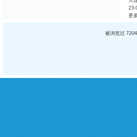
大
23-
更
被浏览过 720