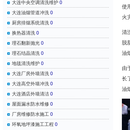
大连中央空调清洗维护
0
使
大连油烟管道冲洗
0
火
厨房排烟系统清洗
0
清
换热器清洗
0
脱
理石翻新抛光
0
油
理石结晶清洗
0
地毯清洗维护
0
由
大连厂房外墙清洗
0
长
大连高空外墙冲洗
0
油
大连酒店外墙清洁
0
屋面漏水防水维修
0
厂房维修防水施工
0
环氧地坪漆施工工程
0